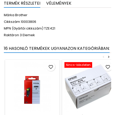
TERMÉK RÉSZLETEI
VÉLEMÉNYEK
Márka
Brother
Cikkszám
10003806
MPN (Gyártói cikkszám)
TZE421
Raktáron
3 Elemek
16 HASONLÓ TERMÉKEK UGYANAZON KATEGÓRIÁBAN:
<
>
Nincs-készleten
favorite_border
favorite_border