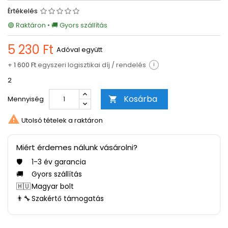
Értékelés
🟢 Raktáron • 🚚 Gyors szállítás
5 230 Ft
Adóval együtt
+
1 600 Ft
egyszeri logisztikai díj / rendelés
i
2
Kosárba
Mennyiség


Utolsó tételek a raktáron
Miért érdemes nálunk vásárolni?
🛡️
1-3 év garancia
🚚
Gyors szállítás
🇭🇺
Magyar bolt
👨‍🔧
Szakértő támogatás