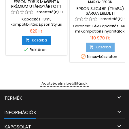
EPSON T0613 MAGENTA
MÁRKA:
EPSON
PRÉMIUM UTÁNGYÁRTOTT
EPSON SJIC48P (T55P4)
TINTAPATRON ECO (CHIPES)
Ismertető(k):
0
SÁRGA EREDETI
TINTAPATRON
Ismertető(k):
0
Kapacitás: 18ml,
kompatibilitás: Epson Stylus
Garancia: 1 év Kapacitás: 480
DX 4850/Epson Stylus
620 Ft
ml Kompatibilis nyomtatók:
DX3800/Epson Stylus
Epson ColorWorks C8000
110 970 Ft
DX3850/Epson Stylus
Kosárba

DX4200/Epson Stylus
Kosárba


Raktáron
DX4800/Epson Stylus DX4850

Nincs-készleten
Adatvédelmi beállítások

TERMÉK

INFORMÁCIÓK

KAPCSOLAT