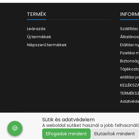
Lase
La
TERMÉK
INFORM
Leárazás
Szállítás
Új termékek
Általános
Népszerű termékek
Elállási n
Fizetési
Biztonság
Tájékozta
elállási j
KELLÉKS
TERMÉKS
Adatvéde
Sütik és adatvédelem
A weboldal sütiket használ a jobb felhasználó
🍪
🍪
Elfogadok mindent
Elutasítok mindent