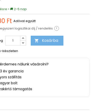
T
ésre • 🚚 2-5 nap
80 Ft
Adóval együtt
egyszeri logisztikai díj / rendelés
i
Kosárba
ég

s-készleten
 érdemes nálunk vásárolni?
-3 év garancia
yors szállítás
agyar bolt
zakértő támogatás