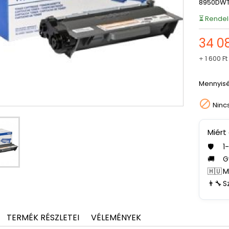
8950DW
⏳ Rendel
34 0
+
1 600 Ft
Mennyis

Ninc
Miért
🛡️
1
🚚
G
🇭🇺
M
👨‍🔧
S
TERMÉK RÉSZLETEI
VÉLEMÉNYEK