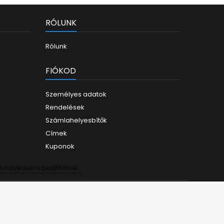
M521dn H
M521dw 
RÓLUNK
Rólunk
FIÓKOD
Személyes adatok
Rendelések
Számlahelyesbítők
Címek
Kuponok
Adatvédelmi beállítások