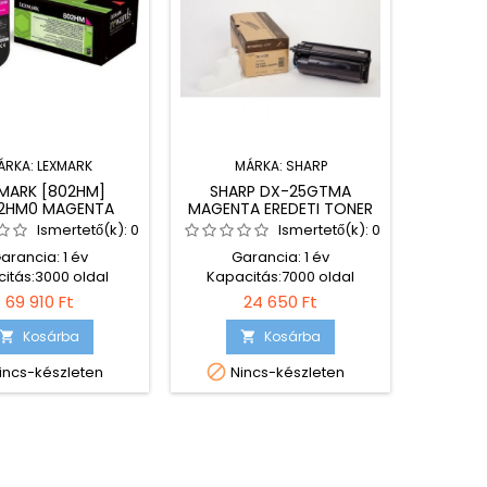
ÁRKA:
LEXMARK
MÁRKA:
SHARP
MARK [802HM]
SHARP DX-25GTMA
HP CE2
2HM0 MAGENTA
MAGENTA EREDETI TONER
ER
REDETI TONER
Ismertető(k):
0
Ismertető(k):
0
arancia: 1 év
Garancia: 1 év
Garanci
itás:3000 oldal
Kapacitás:7000 oldal
12500 o
ibilis nyomtatók:
Kompatibilis nyomtatók:
nyomta
69 910 Ft
24 650 Ft
 CX410dte Lexmark
Sharp DX-2500N
Enterpr
 Lexmark CX510de
LaserJ
Kosárba
Kosárba


 CX510dhe Lexmark
M52


incs-készleten
Nincs-készleten
Utolsó
he Lexmark XC2132
Ente
xmark XC2130
Laserje
P3015 HP
Lase
LaserJet
Pro 500 