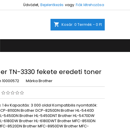
Üdvözlet,
Bejelentkezés
vagy
Fiók létrehozása
×
×
×
shopping_cart
Kosár:
0
Termék - 0 Ft
ez.
s
a
er TN-3330 fekete eredeti toner
m
10000572
Márka
Brother
s
 1 év Kapacitás: 3 000 oldal Kompatibilis nyomtatók:
DCP-8110DN Brother DCP-8250DN Brother HL-5440D
HL-5450DN Brother HL-5450DNT Brother HL-5470DW
HL-6180DW Brother HL-6180DWT Brother MFC-8510DN
MFC-8520DN Brother MFC-8950DW Brother MFC-