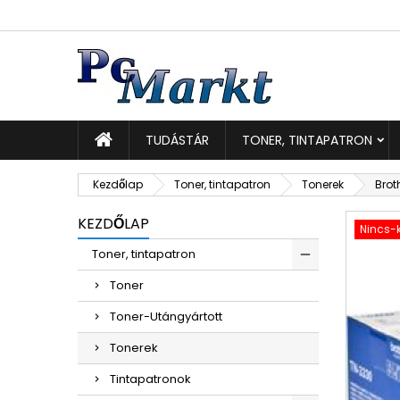
K
K
B
add_circle_outline
Be
Kí
TUDÁSTÁR
TONER, TINTAPATRON
Kezdőlap
Toner, tintapatron
Tonerek
Brot
KEZDŐLAP
Nincs-k
Toner, tintapatron
Toner
Toner-Utángyártott
Tonerek
Tintapatronok