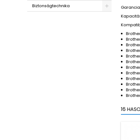
Biztonságtechnika
Garancia:
Kapacitás
Kompatib
Brothe
Brothe
Brothe
Brothe
Brothe
Brothe
Brothe
Brothe
Brothe
Brothe
Broth
Broth
16 HAS