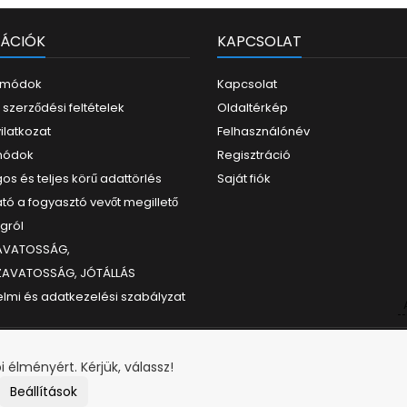
rJet Pro M451 HP
serJet Pro M475
ÁCIÓK
KAPCSOLAT
i módok
Kapcsolat
 szerződési feltételek
Oldaltérkép
yilatkozat
Felhasználónév
 módok
Regisztráció
os és teljes körű adattörlés
Saját fiók
tó a fogyasztó vevőt megillető
ogról
ZAVATOSSÁG,
ZAVATOSSÁG, JÓTÁLLÁS
lmi és adatkezelési szabályzat
i élményért. Kérjük, válassz!
Beállítások
© Copyright 2026 PcMarkt. Minden jog fenntartva.