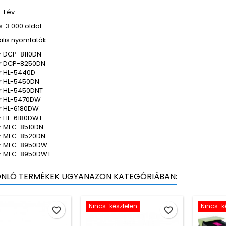
 1 év
: 3 000 oldal
ilis nyomtatók:
r DCP-8110DN
r DCP-8250DN
r HL-5440D
r HL-5450DN
r HL-5450DNT
r HL-5470DW
r HL-6180DW
r HL-6180DWT
r MFC-8510DN
r MFC-8520DN
er MFC-8950DW
er MFC-8950DWT
ONLÓ TERMÉKEK UGYANAZON KATEGÓRIÁBAN:
Nincs-készleten
Nincs-k
favorite_border
favorite_border