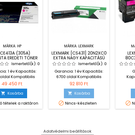
MÁRKA:
HP
MÁRKA:
LEXMARK
M
 CE413A (305A)
LEXMARK [CS431] 20N2XC0
LEX
TA EREDETI TONER
EXTRA NAGY KAPACITÁSÚ
80C
KÉK EREDETI TONER
E
Ismertető(k):
0
Ismertető(k):
0
ia: 1 év Kapacitás:
Garancia: 1 év Kapacitás:
G
oldal Kompatibilis
6700 oldal Kompatibilis
Kapc
ók: HP LaserJet Pro
nyomtatók: Lexmark
Kompat
49 450 Ft
92 810 Ft
P LaserJet Pro 300
CS431dw Lexmark
Lexmark
HP LaserJet Pro 400
CX431adw
CX410e
Kosárba
Kosárba


rJet Pro 400 M451dn
Lexmark


ó tételek a raktáron
Nincs-készleten
N
rJet Pro 400 M451nw
CX510dt
rJet Pro 400 M475dn
Le
LaserJet Pro 400
w HP LaserJet Pro
 LaserJet Pro M351a
serJet Pro M375 HP
Adatvédelmi beállítások