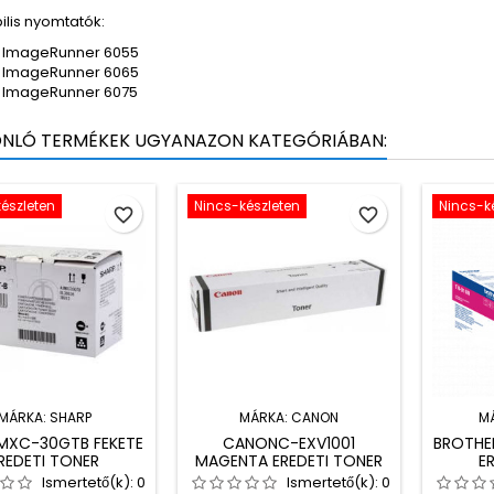
ilis nyomtatók:
 ImageRunner 6055
 ImageRunner 6065
 ImageRunner 6075
ONLÓ TERMÉKEK UGYANAZON KATEGÓRIÁBAN:
észleten
Nincs-készleten
Nincs-k
favorite_border
favorite_border
MÁRKA:
SHARP
MÁRKA:
CANON
M
MXC-30GTB FEKETE
CANONC-EXV1001
BROTHE
REDETI TONER
MAGENTA EREDETI TONER
E
Ismertető(k):
0
Ismertető(k):
0