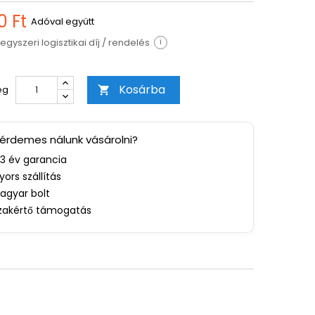
0 Ft
Adóval együtt
egyszeri logisztikai díj / rendelés
i
Kosárba
ég

 érdemes nálunk vásárolni?
-3 év garancia
yors szállítás
agyar bolt
zakértő támogatás