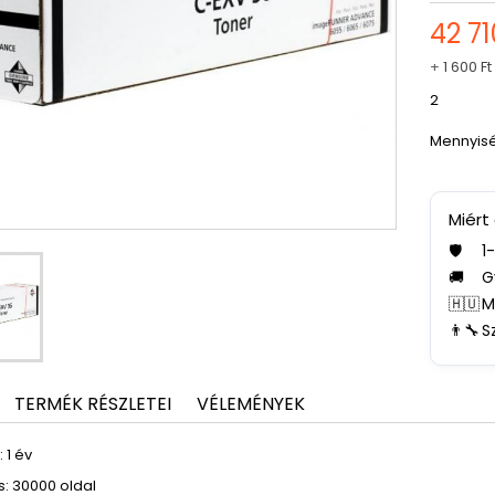
42 71
+
1 600 Ft
2
Mennyis
Miért
🛡️
1
🚚
G
🇭🇺
M
👨‍🔧
S
TERMÉK RÉSZLETEI
VÉLEMÉNYEK
 1 év
: 30000 oldal