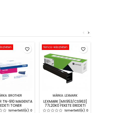
<
>
észleten
Nincs-készleten
Nincs-ké
favorite_border
favorite_border
ÁRKA:
BROTHER
MÁRKA:
LEXMARK
M
R TN-910 MAGENTA
LEXMARK [MX953/CS963]
CANON
REDETI TONER
77L20K0 FEKETE EREDETI
ER
15K TONER
Ismertető(k):
0
Ismertető(k):
0