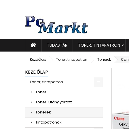
K
K
B
add_circle_outline
Be
Kí
TUDÁSTÁR
TONER, TINTAPATRON
Kezdőlap
Toner, tintapatron
Tonerek
Cano
KEZDŐLAP
Toner, tintapatron
Toner
Toner-Utángyártott
Tonerek
Tintapatronok