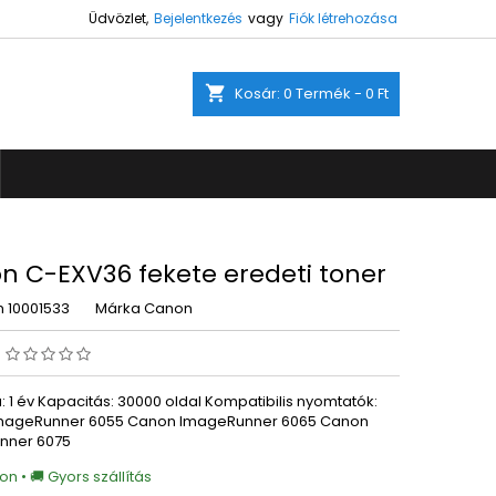
Üdvözlet,
Bejelentkezés
vagy
Fiók létrehozása
×
×
×
shopping_cart
Kosár:
0
Termék - 0 Ft
ez.
s
a
n C-EXV36 fekete eredeti toner
m
10001533
Márka
Canon
s
: 1 év Kapacitás: 30000 oldal Kompatibilis nyomtatók:
mageRunner 6055 Canon ImageRunner 6065 Canon
nner 6075
on • 🚚 Gyors szállítás