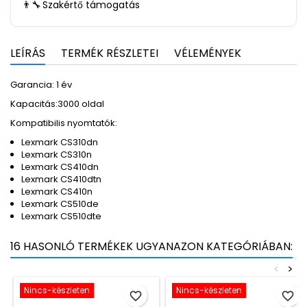
👨‍🔧
Szakértő támogatás
LEÍRÁS
TERMÉK RÉSZLETEI
VÉLEMÉNYEK
Garancia: 1 év
Kapacitás:3000 oldal
Kompatibilis nyomtatók:
Lexmark CS310dn
Lexmark CS310n
Lexmark CS410dn
Lexmark CS410dtn
Lexmark CS410n
Lexmark CS510de
Lexmark CS510dte
16 HASONLÓ TERMÉKEK UGYANAZON KATEGÓRIÁBAN:
<
>
Nincs-készleten
Nincs-készleten
favorite_border
favorite_border