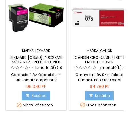
MÁRKA:
LEXMARK
MÁRKA:
CANON
LEXMARK [CS510] 70C2XME
CANON CRG-053H FEKETE
MAGENTA EREDETI TONER
EREDETI TONER
Ismertető(k):
0
Ismertető(k):
0
Garancia: 1 év Kapacitás: 4
Garancia: 1 év Szín: fekete
000 oldal Kompatibilis
Kapacitás: 33 000 oldal
nyomtatók: Lexmark CS510de
Kompatibilis nyomtatók
96 040 Ft
64 780 Ft
Lexmark CS510de DSV IL
Canon i-SENSYS LBP853Cx
Lexmark CS510de DSV RS
Canon i-SENSYS LBP863Cx
Kosárba
Kosárba


Lexmark CS510dte
Canon i-SENSYS X C1946P


Nincs-készleten
Nincs-készleten