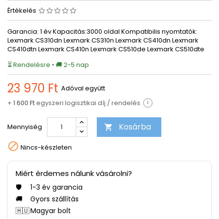
Értékelés
Garancia: 1 év Kapacitás:3000 oldal Kompatibilis nyomtatók:
Lexmark CS310dn Lexmark CS310n Lexmark CS410dn Lexmark
CS410dtn Lexmark CS410n Lexmark CS510de Lexmark CS510dte
⏳ Rendelésre • 🚚 2-5 nap
23 970 Ft
Adóval együtt
+
1 600 Ft
egyszeri logisztikai díj / rendelés
i
Kosárba
Mennyiség


Nincs-készleten
Miért érdemes nálunk vásárolni?
🛡️
1-3 év garancia
🚚
Gyors szállítás
🇭🇺
Magyar bolt