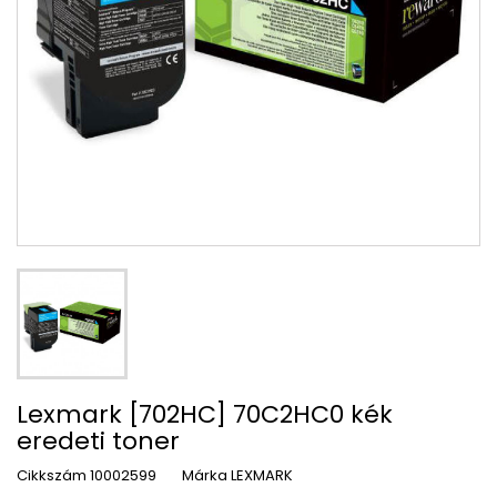
Lexmark [702HC] 70C2HC0 kék
eredeti toner
Cikkszám
10002599
Márka
LEXMARK