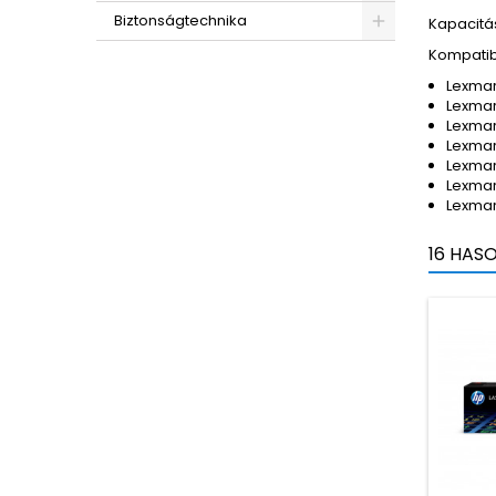
Biztonságtechnika
Kapacitás
Kompatib
Lexmar
Lexmar
Lexma
Lexmar
Lexmar
Lexma
Lexmar
16 HAS