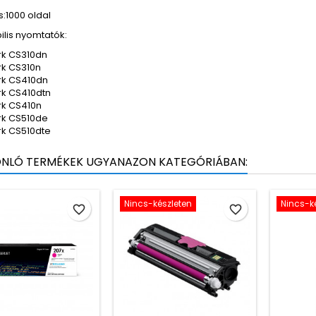
:1000 oldal
ilis nyomtatók:
k CS310dn
k CS310n
rk CS410dn
k CS410dtn
k CS410n
rk CS510de
k CS510dte
ONLÓ TERMÉKEK UGYANAZON KATEGÓRIÁBAN:
Nincs-készleten
Nincs-k
favorite_border
favorite_border