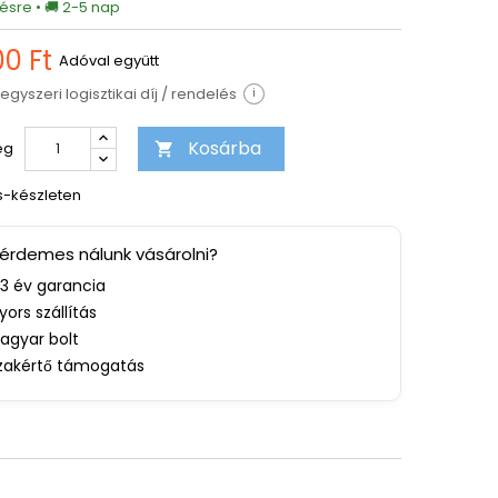
ésre • 🚚 2-5 nap
0 Ft
Adóval együtt
egyszeri logisztikai díj / rendelés
i
Kosárba
ég

s-készleten
 érdemes nálunk vásárolni?
-3 év garancia
yors szállítás
agyar bolt
zakértő támogatás