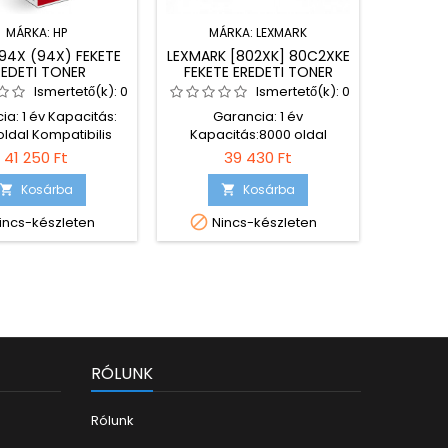
MÁRKA:
HP
MÁRKA:
LEXMARK
94X (94X) FEKETE
LEXMARK [802XK] 80C2XKE
HP C40
REDETI TONER
FEKETE EREDETI TONER
ER
Ismertető(k):
0
Ismertető(k):
0
ia: 1 év Kapacitás:
Garancia: 1 év
Garanci
ldal Kompatibilis
Kapacitás:8000 oldal
2500 o
ók: HP LaserJet Pro
Kompatibilis nyomtatók:
nyomtató
41 250 Ft
39 430 Ft
HP LaserJet Pro MFP
Lexmark CX510de Lexmark
HP La
HP LaserJet Pro MFP
CX510dhe Lexmark
Laser
Kosárba
Kosárba


M148fdw
CX510dthe Lexmark XC2132
LaserJet 


incs-készleten
Nincs-készleten
Ni
Lexmark XC2130
1100 SE H
LaserJ
LaserLet
3200 
Las
RÓLUNK
Rólunk