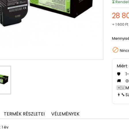
⏳ Rendel
28 80
+
1 600 Ft
Mennyis

Ninc
Miért
🛡️
1
🚚
G
🇭🇺
M
👨‍🔧
S
TERMÉK RÉSZLETEI
VÉLEMÉNYEK
 1 év