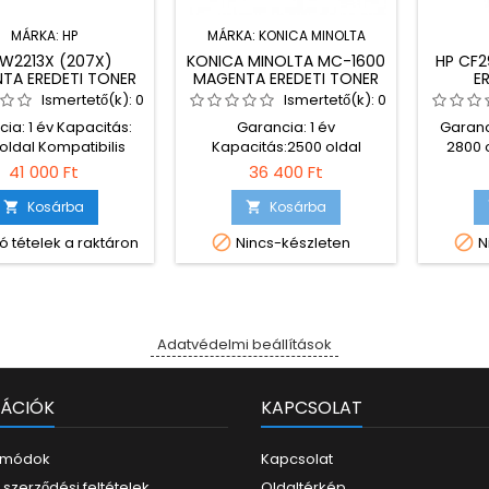
MÁRKA:
HP
MÁRKA:
KONICA MINOLTA
 W2213X (207X)
KONICA MINOLTA MC-1600
HP CF2
TA EREDETI TONER
MAGENTA EREDETI TONER
E
Ismertető(k):
0
Ismertető(k):
0
ia: 1 év Kapacitás:
Garancia: 1 év
Garanc
 oldal Kompatibilis
Kapacitás:2500 oldal
2800 o
tatók: HP COLOR
Kompatibilis nyomtatók:
nyomtat
41 000 Ft
36 400 Ft
ET PROMFP M283FDN
Konica Minolta Magicolor
M118dw 
1600 W Konica Minolta
M148dw 
Kosárba
Kosárba


Magicolor 1650 EN Konica


ó tételek a raktáron
Nincs-készleten
N
Minolta Magicolor 1650 EN D
Konica Minolta Magicolor
1650 EN DT Konica Minolta
Magicolor 1680 MF Konica
Minolta Magicolor 1690 MF
Adatvédelmi beállítások
ÁCIÓK
KAPCSOLAT
i módok
Kapcsolat
 szerződési feltételek
Oldaltérkép