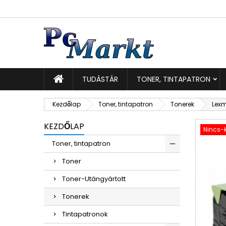
K
K
B
add_circle_outline
Be
Kí
TUDÁSTÁR
TONER, TINTAPATRON
Kezdőlap
Toner, tintapatron
Tonerek
Lexm
KEZDŐLAP
Nincs-k
Toner, tintapatron
Toner
Toner-Utángyártott
Tonerek
Tintapatronok