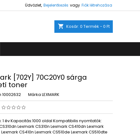
Üdvözlet,
Bejelentkezés
vagy
Fiók létrehozása
×
×
×
shopping_cart
Kosár:
0
Termék - 0 Ft
ez.
s
a
ark [702Y] 70C20Y0 sárga
ti toner
m
10002632
Márka
LEXMARK
s
 1 év Kapacitás:1000 oldal Kompatibilis nyomtatók:
CS310dn Lexmark CS310n Lexmark CS410dn Lexmark
 Lexmark CS410n Lexmark CS510de Lexmark CS510dte