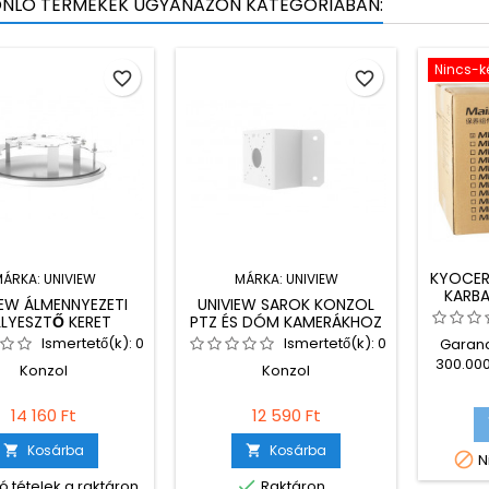
ONLÓ TERMÉKEK UGYANAZON KATEGÓRIÁBAN:
Nincs-k
favorite_border
favorite_border
KYOCER
MÁRKA:
UNIVIEW
MÁRKA:
UNIVIEW
KARB
IEW ÁLMENNYEZETI
UNIVIEW SAROK KONZOL
LLYESZTŐ KERET
PTZ ÉS DÓM KAMERÁKHOZ
(V2)
Ismertető(k):
0
Ismertető(k):
0
Garanc
300.000
Konzol
Konzol
nyom
210
14 160 Ft
12 590 Ft
Kosárba
Kosárba



N

ó tételek a raktáron
Raktáron