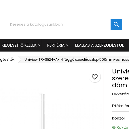
ívánságlistáim
ívánságlista létrehozása
ejelentkezés

Új lista létrehozása
 kell jelentkezned a termékek kívánságlistába történő mentéséh
vánságlista neve
KIEGÉSZÍTŐ,KELLÉK
PERIFÉRIA
ELÁLLÁS A SZERZŐDÉSTŐL
Mégsem
Bejelentkezé
egészítők
Uniview TR-SE24-A-IN függő szerelőoszlop 500mm-es ho
Mégsem
Kívánságlista létrehozás
Univ
favorite_border
szer
dóm 
Cikkszá
Értékelé
Konzol
🟢 Raktár