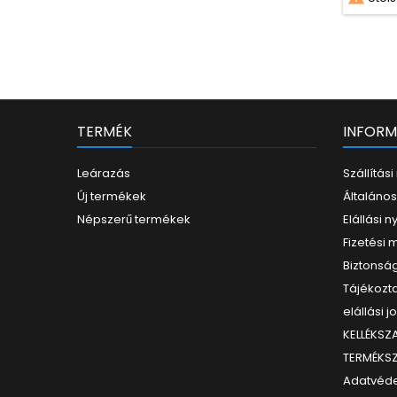
TERMÉK
INFORM
Leárazás
Szállítás
Új termékek
Általános
Népszerű termékek
Elállási n
Fizetési
Biztonság
Tájékozta
elállási j
KELLÉKS
TERMÉKS
Adatvéde