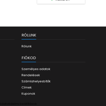
Pana
Panas
Panas
Panas
Panas
Pana
Pana
Pana
RÓLUNK
Pana
Pana
Rólunk
P
FIÓKOD
Személyes adatok
Rendelések
Számlahelyesbítők
Címek
Kuponok
Adatvédelmi beállítások