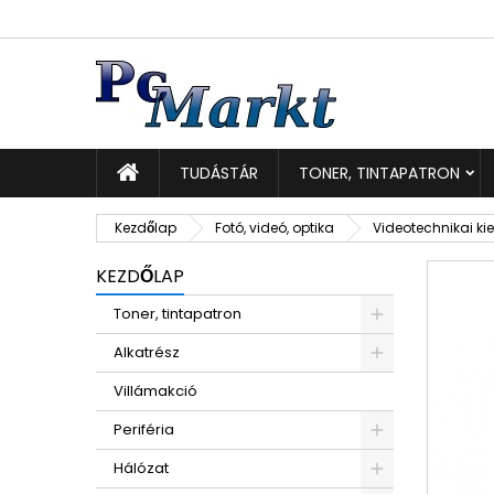
K
K
B
add_circle_outline
Be
Kí
TUDÁSTÁR
TONER, TINTAPATRON
Kezdőlap
Fotó, videó, optika
Videotechnikai ki
KEZDŐLAP
Toner, tintapatron
Alkatrész
Villámakció
Periféria
Hálózat