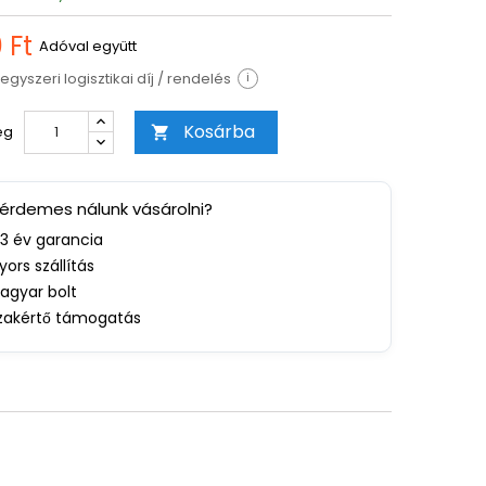
 Ft
Adóval együtt
egyszeri logisztikai díj / rendelés
i
Kosárba
ég

 érdemes nálunk vásárolni?
-3 év garancia
yors szállítás
agyar bolt
zakértő támogatás