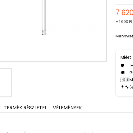
7 620
+
1 600 Ft
Mennyis
Miért
🛡️
1
🚚
G
🇭🇺
M
👨‍🔧
S
TERMÉK RÉSZLETEI
VÉLEMÉNYEK