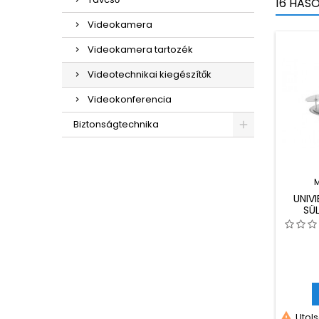
16 HAS
Videokamera
Videokamera tartozék
Videotechnikai kiegészítők
Videokonferencia
Biztonságtechnika
UNIV
SÜ

Utols