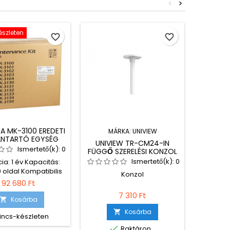
<
>
észleten
Nincs-ké
favorite_border
favorite_border
A MK-3100 EREDETI
MÁRKA:
UNIVIEW
MÁR
ANTARTÓ EGYSÉG
UNIVIEW TR-CM24-IN
PANA
Ismertető(k):
0
FÜGGŐ SZERELÉSI KONZOL
ERED
(BELTÉRI) DÓM
Ismertető(k):
0
ia: 1 év Kapacitás:
KAMERÁKHOZ
 oldal Kompatibilis
Konzol
Garanci
tatók: FS-2100D,
92 680 Ft
2x30
0D/KL3, 2100DN,
nyomtat
7 310 Ft
2100DN/KL3
Kosárba

FC225 P
Pana
Kosárba

incs-készleten
Pana


Raktáron
Ni
Pana