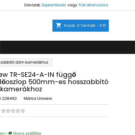
Üdvözlet,
Bejelentkezés
vagy
Fiók létrehozása
×
×
×
shopping_cart
Kosár:
0
Termék - 0 Ft
ez.
s
sszabbító dóm kamerákhoz
a
iew TR-SE24-A-IN függő
előoszlop 500mm-es hosszabbító
kamerákhoz
m
228492
Márka
Uniview
s
on • 🚚 Gyors szállítás