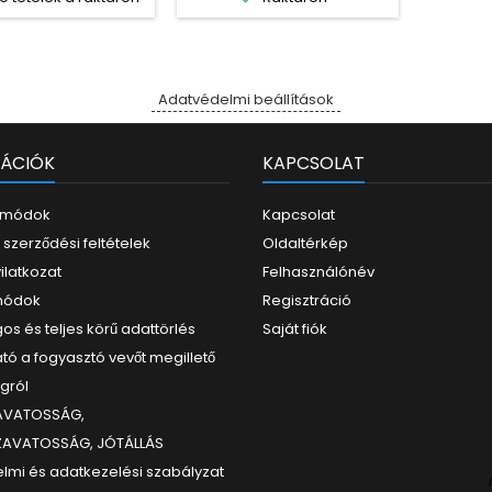
Adatvédelmi beállítások
ÁCIÓK
KAPCSOLAT
i módok
Kapcsolat
 szerződési feltételek
Oldaltérkép
yilatkozat
Felhasználónév
 módok
Regisztráció
os és teljes körű adattörlés
Saját fiók
tó a fogyasztó vevőt megillető
ogról
ZAVATOSSÁG,
ZAVATOSSÁG, JÓTÁLLÁS
lmi és adatkezelési szabályzat