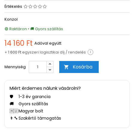
Értékelés
Konzol
🟢 Raktáron • 🚚 Gyors szállítás
14 160 Ft
Adóval együtt
+
1 600 Ft
egyszeri logisztikai díj / rendelés
i
Kosárba
Mennyiség

Miért érdemes nálunk vásárolni?
🛡️
1-3 év garancia
🚚
Gyors szállítás
🇭🇺
Magyar bolt
👨‍🔧
Szakértő támogatás