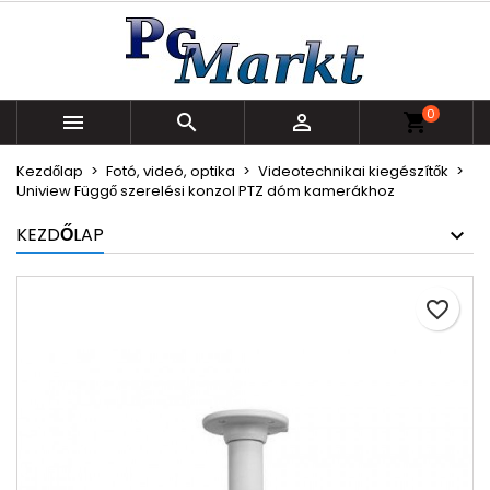
×
×
×
Kívánságlistáim
Kívánságlista létrehozása
Bejelentkezés
Új lista létrehozása
add_circle_outline
Be kell jelentkezned a termékek kívánságlistába
Kívánságlista neve
0
történő mentéséhez.



shopping_cart
Kezdőlap
Fotó, videó, optika
Videotechnikai kiegészítők
Mégsem
Bejelentkezés
Uniview Függő szerelési konzol PTZ dóm kamerákhoz
Mégsem
Kívánságlista létrehozása
KEZDŐLAP
favorite_border