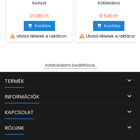
Konzol
Kötődoboz
21 080 Ft
6 540 Ft
Kosárba
Kosárba




Utolsó tételek a raktáron
Utolsó tételek a raktáron
Adatvédelmi beállítások

TERMÉK

INFORMÁCIÓK

KAPCSOLAT

RÓLUNK