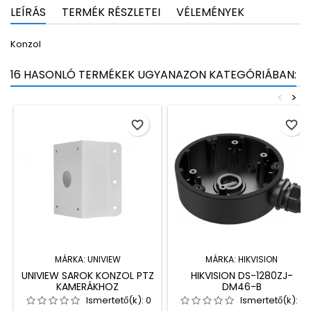
LEÍRÁS
TERMÉK RÉSZLETEI
VÉLEMÉNYEK
Konzol
16 HASONLÓ TERMÉKEK UGYANAZON KATEGÓRIÁBAN:
<
>
favorite_border
favorite_border
MÁRKA:
UNIVIEW
MÁRKA:
HIKVISION
UNIVIEW SAROK KONZOL PTZ
HIKVISION DS-1280ZJ-
KAMERÁKHOZ
DM46-B
Ismertető(k):
0
Ismertető(k):
0