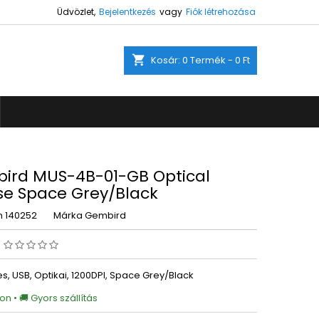
Üdvözlet,
Bejelentkezés
vagy
Fiók létrehozása
×
×
×
shopping_cart
Kosár:
0
Termék - 0 Ft
ez.
s
a
ird MUS-4B-01-GB Optical
e Space Grey/Black
m
140252
Márka
Gembird
s
s, USB, Optikai, 1200DPI, Space Grey/Black
on • 🚚 Gyors szállítás