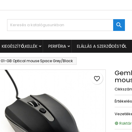
ívánságlistáim
ívánságlista létrehozása
ejelentkezés

Új lista létrehozása
 kell jelentkezned a termékek kívánságlistába történő mentéséh
vánságlista neve
KIEGÉSZÍTŐ,KELLÉK
PERIFÉRIA
ELÁLLÁS A SZERZŐDÉSTŐL
Mégsem
Bejelentkezé
01-GB Optical mouse Space Grey/Black
Mégsem
Kívánságlista létrehozás
Gemb
favorite_border
mous
Cikkszá
Értékelé
Vezetéke
🟢 Raktár