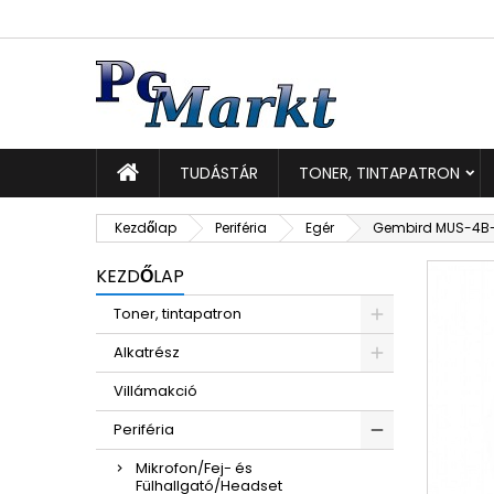
K
K
B
add_circle_outline
Be
Kí
TUDÁSTÁR
TONER, TINTAPATRON
Kezdőlap
Periféria
Egér
Gembird MUS-4B-
KEZDŐLAP
Toner, tintapatron
Alkatrész
Villámakció
Periféria
Mikrofon/Fej- és
Fülhallgató/Headset