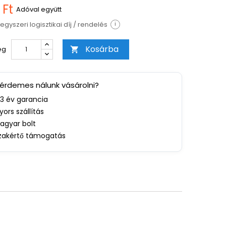
 Ft
Adóval együtt
egyszeri logisztikai díj / rendelés
i
Kosárba
ég

 érdemes nálunk vásárolni?
-3 év garancia
yors szállítás
agyar bolt
zakértő támogatás