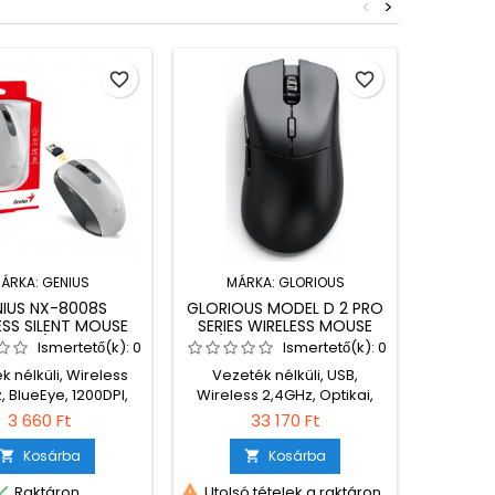
<
>
favorite_border
favorite_border
ÁRKA:
GENIUS
MÁRKA:
GLORIOUS
MÁ
IUS NX-8008S
GLORIOUS MODEL D 2 PRO
GEMBI
ESS SILENT MOUSE
SERIES WIRELESS MOUSE
BG WI
WHITE/GREY
4K/8KHZ EDITION BLACK
MOUSE B
Ismertető(k):
0
Ismertető(k):
0
k nélküli, Wireless
Vezeték nélküli, USB,
Vezeték
, BlueEye, 1200DPI,
Wireless 2,4GHz, Optikai,
2,4GHz,
e/Grey, Csendes
26000DPI, Black, Újratölthető,
Bla
3 660 Ft
33 170 Ft
működés
Gamer
Kosárba
Kosárba




Raktáron
Utolsó tételek a raktáron