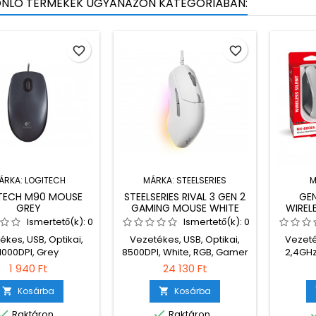
ONLÓ TERMÉKEK UGYANAZON KATEGÓRIÁBAN:
favorite_border
favorite_border
ÁRKA:
LOGITECH
MÁRKA:
STEELSERIES
M
TECH M90 MOUSE
STEELSERIES RIVAL 3 GEN 2
GEN
GREY
GAMING MOUSE WHITE
WIREL
Ismertető(k):
0
Ismertető(k):
0
ékes, USB, Optikai,
Vezetékes, USB, Optikai,
Vezeté
1000DPI, Grey
8500DPI, White, RGB, Gamer
2,4GHz
Whit
1 940 Ft
24 130 Ft
Kosárba
Kosárba




Raktáron
Raktáron