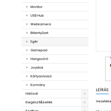
Monitor
USB Hub
Webkamera
Billentyűzet
Egér
Gamepad
Hangszóró
Joystick
Kártyaolvasó
Kormány
LEÍRÁS
Hálózat
Vezetékes
Kiegészítő,kellék
Szoftver