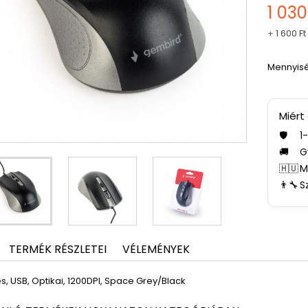
1 030
+
1 600 Ft
Mennyis
Miért
🛡️
1
🚚
G
🇭🇺
M
👨‍🔧
S
TERMÉK RÉSZLETEI
VÉLEMÉNYEK
, USB, Optikai, 1200DPI, Space Grey/Black