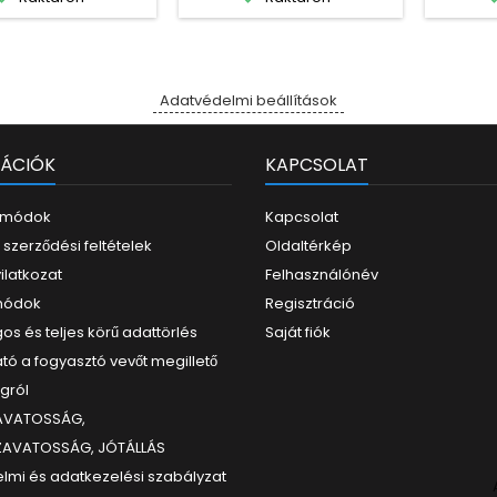
Adatvédelmi beállítások
ÁCIÓK
KAPCSOLAT
i módok
Kapcsolat
 szerződési feltételek
Oldaltérkép
yilatkozat
Felhasználónév
 módok
Regisztráció
os és teljes körű adattörlés
Saját fiók
tó a fogyasztó vevőt megillető
ogról
ZAVATOSSÁG,
ZAVATOSSÁG, JÓTÁLLÁS
lmi és adatkezelési szabályzat