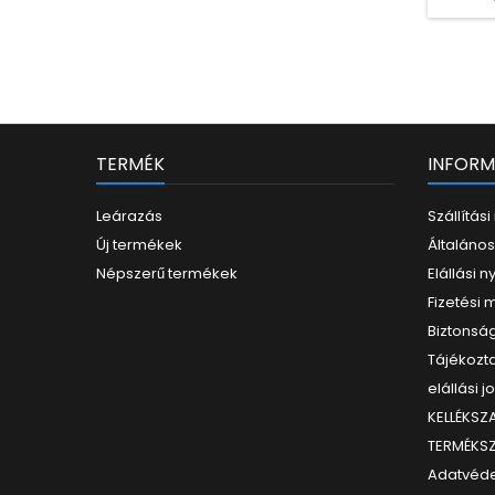
TERMÉK
INFORM
Leárazás
Szállítás
Új termékek
Általános
Népszerű termékek
Elállási n
Fizetési
Biztonság
Tájékozta
elállási j
KELLÉKS
TERMÉKS
Adatvéde