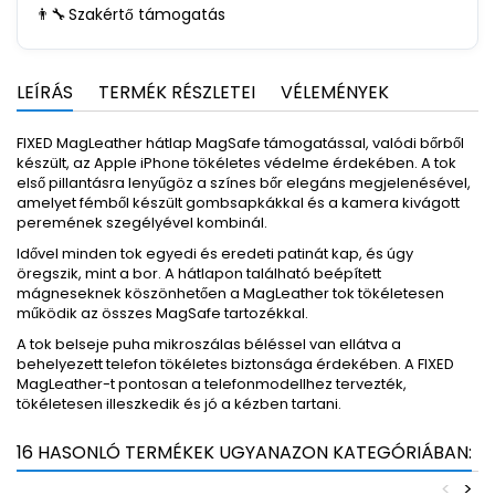
👨‍🔧
Szakértő támogatás
LEÍRÁS
TERMÉK RÉSZLETEI
VÉLEMÉNYEK
FIXED MagLeather hátlap MagSafe támogatással, valódi bőrből
készült, az Apple iPhone tökéletes védelme érdekében. A tok
első pillantásra lenyűgöz a színes bőr elegáns megjelenésével,
amelyet fémből készült gombsapkákkal és a kamera kivágott
peremének szegélyével kombinál.
Idővel minden tok egyedi és eredeti patinát kap, és úgy
öregszik, mint a bor. A hátlapon található beépített
mágneseknek köszönhetően a MagLeather tok tökéletesen
működik az összes MagSafe tartozékkal.
A tok belseje puha mikroszálas béléssel van ellátva a
behelyezett telefon tökéletes biztonsága érdekében. A FIXED
MagLeather-t pontosan a telefonmodellhez tervezték,
tökéletesen illeszkedik és jó a kézben tartani.
16 HASONLÓ TERMÉKEK UGYANAZON KATEGÓRIÁBAN:
<
>