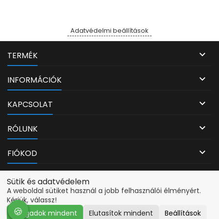
Adatvédelmi beállítások

TERMÉK

INFORMÁCIÓK

KAPCSOLAT

RÓLUNK

FIÓKOD
Adatvédelmi beállítások
Sütik és adatvédelem
A weboldal sütiket használ a jobb felhasználói élményért.
Kérjük, válassz!
🍪
🍪
Elfogadok mindent
Elutasítok mindent
Beállítások
© Copyright 2026 PcMarkt. Minden jog fenntartva.