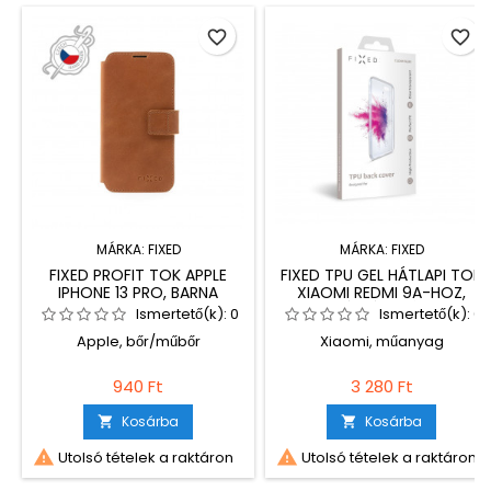
favorite_border
favorite_border
MÁRKA:
FIXED
MÁRKA:
FIXED
FIXED PROFIT TOK APPLE
FIXED TPU GEL HÁTLAPI TOK
IPHONE 13 PRO, BARNA
XIAOMI REDMI 9A-HOZ,
ÁTLÁTSZÓ
Ismertető(k):
0
Ismertető(k):
0
Apple, bőr/műbőr
Xiaomi, műanyag
940 Ft
3 280 Ft
Kosárba
Kosárba




Utolsó tételek a raktáron
Utolsó tételek a raktáron