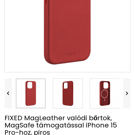


FIXED MagLeather valódi bőrtok,
MagSafe támogatással iPhone 15
Pro-hoz, piros