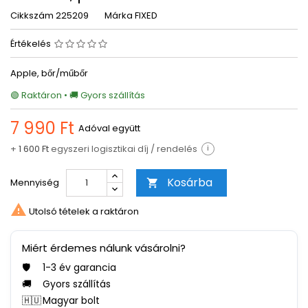
Cikkszám
225209
Márka
FIXED
Értékelés
Apple, bőr/műbőr
🟢 Raktáron • 🚚 Gyors szállítás
7 990 Ft
Adóval együtt
+
1 600 Ft
egyszeri logisztikai díj / rendelés
i
Kosárba
Mennyiség


Utolsó tételek a raktáron
Miért érdemes nálunk vásárolni?
🛡️
1-3 év garancia
🚚
Gyors szállítás
🇭🇺
Magyar bolt