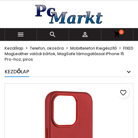
×
×
×
Kívánságlistáim
Kívánságlista létrehozása
Bejelentkezés
Új lista létrehozása
add_circle_outline
Be kell jelentkezned a termékek kívánságlistába
Kívánságlista neve
0
történő mentéséhez.



shopping_cart
Kezdőlap
Telefon, okosóra
Mobiltelefon Kiegészítő
FIXED
Mégsem
Bejelentkezés
MagLeather valódi bőrtok, MagSafe támogatással iPhone 15
Pro-hoz, piros
Mégsem
Kívánságlista létrehozása
KEZDŐLAP
favorite_border