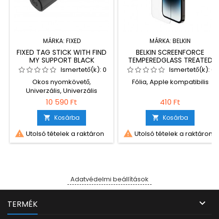
MÁRKA:
FIXED
MÁRKA:
BELKIN
FIXED TAG STICK WITH FIND
BELKIN SCREENFORCE
MY SUPPORT BLACK
TEMPEREDGLASS TREATED
SCREEN PROTECTOR FOR
Ismertető(k):
0
Ismertető(k):
0
IPHONE 15 PRO MAX
Okos nyomkövető,
Fólia, Apple kompatibilis
Univerzális, Univerzális
10 590 Ft
410 Ft
Kosárba
Kosárba




Utolsó tételek a raktáron
Utolsó tételek a raktáron
Adatvédelmi beállítások

TERMÉK