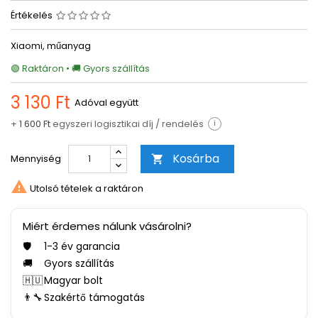
Értékelés
Xiaomi, műanyag
🟢 Raktáron • 🚚 Gyors szállítás
3 130 Ft
Adóval együtt
+
1 600 Ft
egyszeri logisztikai díj / rendelés
i
Kosárba
Mennyiség


Utolsó tételek a raktáron
Miért érdemes nálunk vásárolni?
🛡️
1-3 év garancia
🚚
Gyors szállítás
🇭🇺
Magyar bolt
👨‍🔧
Szakértő támogatás