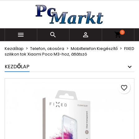
×
×
×
Kívánságlistáim
Kívánságlista létrehozása
Bejelentkezés
Új lista létrehozása
add_circle_outline
Be kell jelentkezned a termékek kívánságlistába
Kívánságlista neve
0
történő mentéséhez.



shopping_cart
Kezdőlap
Telefon, okosóra
Mobiltelefon Kiegészítő
FIXED
Mégsem
Bejelentkezés
szilikon tok Xiaomi Poco M3-hoz, átlátszó
Mégsem
Kívánságlista létrehozása
KEZDŐLAP
favorite_border