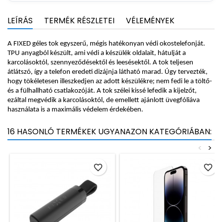
LEÍRÁS
TERMÉK RÉSZLETEI
VÉLEMÉNYEK
A FIXED géles tok egyszerű, mégis hatékonyan védi okostelefonját.
TPU anyagból készült, ami védi a készülék oldalait, hátulját a
karcolásoktól, szennyeződésektől és leesésektől. A tok teljesen
átlátszó, így a telefon eredeti dizájnja látható marad. Úgy tervezték,
hogy tökéletesen illeszkedjen az adott készülékre; nem fedi le a töltő-
és a fülhallható csatlakozóját. A tok szélei kissé lefedik a kijelzőt,
ezáltal megvédik a karcolásoktól, de emellett ajánlott üvegfóliáva
használata is a maximális védelem érdekében.
16 HASONLÓ TERMÉKEK UGYANAZON KATEGÓRIÁBAN:
<
>
favorite_border
favorite_border