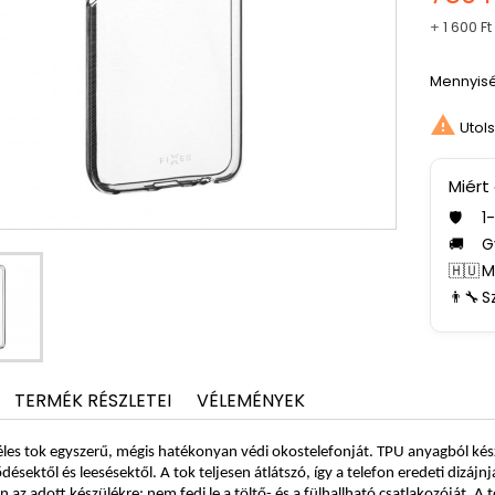
+
1 600 Ft
Mennyis

Utols
Miért
🛡️
1
🚚
G
🇭🇺
M
👨‍🔧
S
TERMÉK RÉSZLETEI
VÉLEMÉNYEK
les tok egyszerű, mégis hatékonyan védi okostelefonját. TPU anyagból készül
ésektől és leesésektől. A tok teljesen átlátszó, így a telefon eredeti dizáj
en az adott készülékre; nem fedi le a töltő- és a fülhallható csatlakozóját. A to