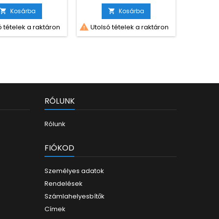
Kosárba
Kosárba




 tételek a raktáron
Utolsó tételek a raktáron
Utolsó
RÓLUNK
Rólunk
FIÓKOD
Személyes adatok
Rendelések
Számlahelyesbítők
Címek