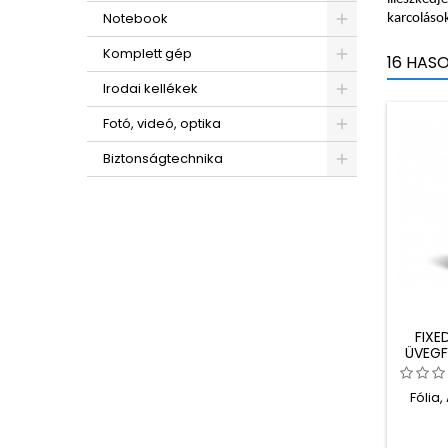
Notebook
karcolások
Komplett gép
16 HAS
Irodai kellékek
Fotó, videó, optika
Biztonságtechnika
FIXE
ÜVEGF
XS 
TELE
Fólia,