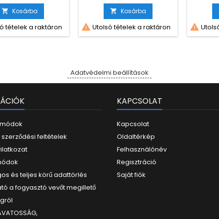
Kosárba
Kosárba




ó tételek a raktáron
Utolsó tételek a raktáron
Utolsó
Adatvédelmi beállítások
ÁCIÓK
KAPCSOLAT
i módok
Kapcsolat
 szerződési feltételek
Oldaltérkép
yilatkozat
Felhasználónév
 módok
Regisztráció
os és teljes körű adattörlés
Saját fiók
tó a fogyasztó vevőt megillető
ogról
ZAVATOSSÁG,