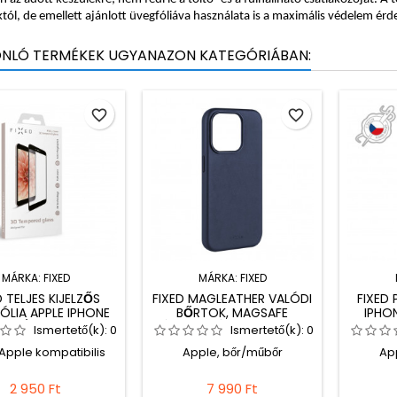
tól, de emellett ajánlott üvegfóliáva használata is a maximális védelem ér
ONLÓ TERMÉKEK UGYANAZON KATEGÓRIÁBAN:
favorite_border
favorite_border
MÁRKA:
FIXED
MÁRKA:
FIXED
D TELJES KIJELZŐS
FIXED MAGLEATHER VALÓDI
FIXED 
ÓLIA APPLE IPHONE
BŐRTOK, MAGSAFE
IPHON
MAX/11 PRO MAX
TÁMOGATÁSSAL IPHONE 15
Ismertető(k):
0
Ismertető(k):
0
FONOKHOZ, FEKETE
PRO MAX-HOZ, KÉK
 Apple kompatibilis
Apple, bőr/műbőr
Ap
2 950 Ft
7 990 Ft