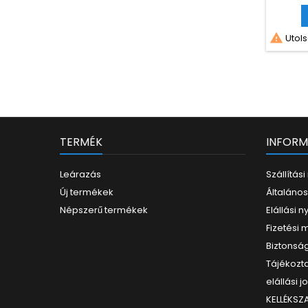

Utols
TERMÉK
INFORM
Leárazás
Szállítás
Új termékek
Általános
Népszerű termékek
Elállási n
Fizetési
Biztonság
Tájékozta
elállási j
KELLÉKS