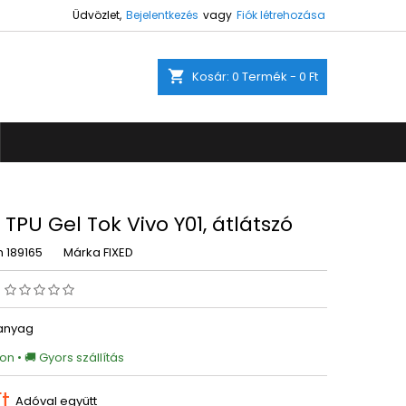
Üdvözlet,
Bejelentkezés
vagy
Fiók létrehozása
×
×
×
shopping_cart
Kosár:
0
Termék - 0 Ft
ez.
s
a
 TPU Gel Tok Vivo Y01, átlátszó
m
189165
Márka
FIXED
s
űanyag
on • 🚚 Gyors szállítás
t
Adóval együtt