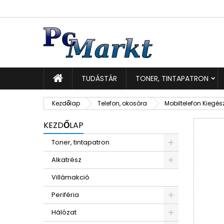
K
K
B
add_circle_outline
Be
Kí
TUDÁSTÁR
TONER, TINTAPATRON
Kezdőlap
Telefon, okosóra
Mobiltelefon Kiegés
KEZDŐLAP
Toner, tintapatron
Alkatrész
Villámakció
Periféria
Hálózat