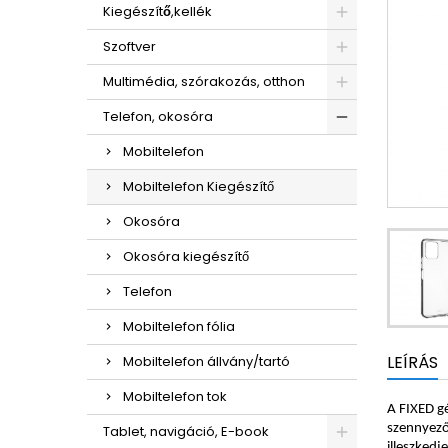
Kiegészítő,kellék
Szoftver
Multimédia, szórakozás, otthon
Telefon, okosóra
Mobiltelefon
Mobiltelefon Kiegészítő
Okosóra
Okosóra kiegészítő
Telefon
Mobiltelefon fólia
LEÍRÁS
Mobiltelefon állvány/tartó
Mobiltelefon tok
A FIXED gé
szennyeződ
Tablet, navigáció, E-book
illeszkedj