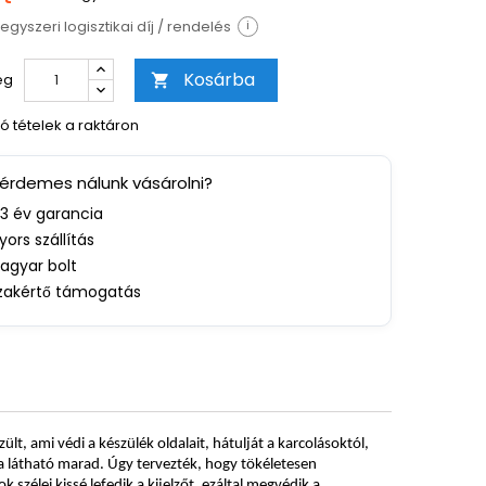
egyszeri logisztikai díj / rendelés
i
Kosárba
ég

ó tételek a raktáron
 érdemes nálunk vásárolni?
-3 év garancia
yors szállítás
agyar bolt
zakértő támogatás
t, ami védi a készülék oldalait, hátulját a karcolásoktól,
nja látható marad. Úgy tervezték, hogy tökéletesen
k szélei kissé lefedik a kijelzőt, ezáltal megvédik a