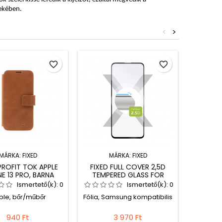
dekében.
<
>
favorite_border
favorite_border
MÁRKA:
FIXED
MÁRKA:
FIXED
PROFIT TOK APPLE
FIXED FULL COVER 2,5D
FIX
E 13 PRO, BARNA
TEMPERED GLASS FOR
ÜVE
SAMSUNG GALAXY A51,
KIJE
Ismertető(k):
0
Ismertető(k):
0
BLACK
TELE
ple, bőr/műbőr
Fólia, Samsung kompatibilis
Fólia,
940 Ft
3 970 Ft