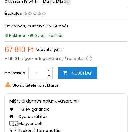
Cikkszám
191544
Márka
Mikrotik
Értékelés
10xLAN port, 1xGigabit LAN, Fémház
🟢 Raktáron • 🚚 Gyors szállítás
67 810 Ft
Adóval együtt
+
1 600 Ft
egyszeri logisztikai díj / rendelés
i
Kosárba
Mennyiség


Utolsó tételek a raktáron
Miért érdemes nálunk vásárolni?
🛡️
1-3 év garancia
🚚
Gyors szállítás
🇭🇺
Magyar bolt
👨‍🔧
Szakértő támogatás