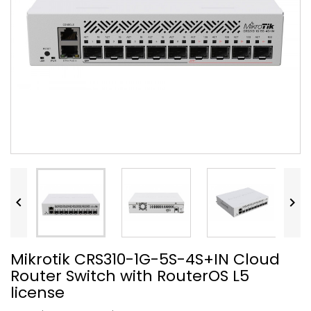


Mikrotik CRS310-1G-5S-4S+IN Cloud
Router Switch with RouterOS L5
license