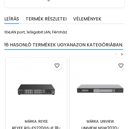
LEÍRÁS
TERMÉK RÉSZLETEI
VÉLEMÉNYEK
10xLAN port, 1xGigabit LAN, Fémház
16 HASONLÓ TERMÉKEK UGYANAZON KATEGÓRIÁBAN:
<
>
favorite_border
favorite_border
MÁRKA:
REYEE
MÁRKA:
UNIVIEW
REYEE RG-ES220GS-P 18-
UNIVIEW NSW2020-