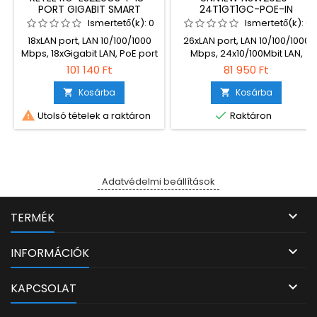
PORT GIGABIT SMART
24T1GT1GC-POE-IN
CLOUD MANAGED POE
Ismertető(k):
0
Ismertető(k):
0
SWITCH
18xLAN port, LAN 10/100/1000
26xLAN port, LAN 10/100/1000
Mbps, 18xGigabit LAN, PoE port
Mbps, 24x10/100Mbit LAN,
16, PoE osztály PoE+,
3xGigabit LAN, PoE port 24,
101 140 Ft
81 950 Ft
Menedzselhető, Fémház,
PoE osztály PoE+, PoE
Teljesítmény 250W
távolság 250m, SFP port 1,
Kosárba
Kosárba


Fémház, Teljesítmény 370W,


Utolsó tételek a raktáron
Raktáron
Uplink 1 Gbps
Adatvédelmi beállítások

TERMÉK

INFORMÁCIÓK

KAPCSOLAT