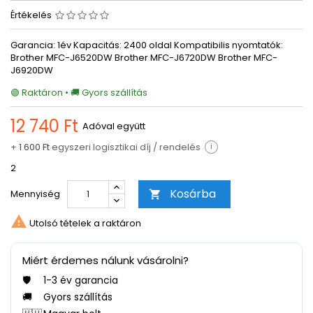
Értékelés
Garancia: 1év Kapacitás: 2400 oldal Kompatibilis nyomtatók:
Brother MFC-J6520DW Brother MFC-J6720DW Brother MFC-
J6920DW
🟢 Raktáron • 🚚 Gyors szállítás
12 740 Ft
Adóval együtt
+
1 600 Ft
egyszeri logisztikai díj / rendelés
i
2
Kosárba
Mennyiség


Utolsó tételek a raktáron
Miért érdemes nálunk vásárolni?
🛡️
1-3 év garancia
🚚
Gyors szállítás