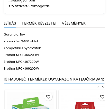
🇭🇺
Magyar bolt
👨‍🔧
Szakértő támogatás
LEÍRÁS
TERMÉK RÉSZLETEI
VÉLEMÉNYEK
Garancia: 1év
Kapacitás: 2400 oldal
Kompatibilis nyomtatók:
Brother MFC-J6520DW
Brother MFC-J6720DW
Brother MFC-J6920DW
16 HASONLÓ TERMÉKEK UGYANAZON KATEGÓRIÁBAN:
<
>
favorite_border
favorite_border