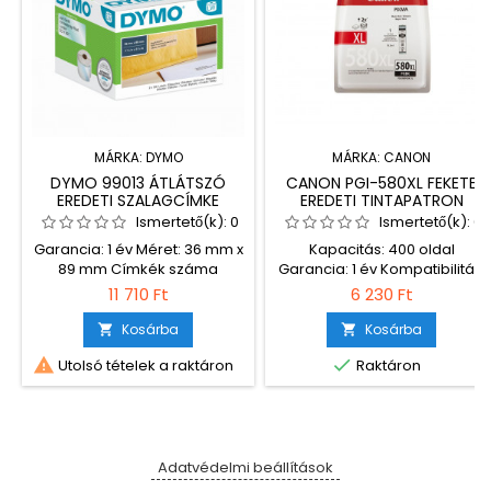
MÁRKA:
DYMO
MÁRKA:
CANON
DYMO 99013 ÁTLÁTSZÓ
CANON PGI-580XL FEKETE
EREDETI SZALAGCÍMKE
EREDETI TINTAPATRON
CSOMAG (S0722410)
Ismertető(k):
0
Ismertető(k):
0
Garancia: 1 év Méret: 36 mm x
Kapacitás: 400 oldal
89 mm Címkék száma
Garancia: 1 év Kompatibilitás:
tekercsenként: 260
Canon Pixma TR7550 Canon
11 710 Ft
6 230 Ft
Kompatibilis nyomtatók:
Pixma TR8550 Canon Pixma
Dymo LabelWriter 310 Dymo
TS6150 Canon Pixma TS6151
Kosárba
Kosárba


LabelWriter 320 Dymo
Canon Pixma TS8150 Canon


Utolsó tételek a raktáron
Raktáron
LabelWriter 330 Turbo Dymo
Pixma TS8151 Canon Pixma
LabelWriter 400 Dymo
TS8152 Canon Pixma TS9150
LabelWriter 400 Duo Dymo
Canon Pixma TS9155
LabelWriter 400 Turbo Dymo
LabelWriter 400 Twin Turbo
Dymo LabelWriter 450 Dymo
Adatvédelmi beállítások
LabelWriter 450 Duo Dymo